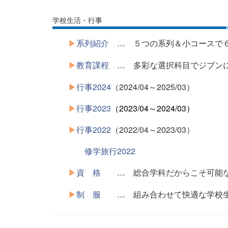
学校生活・行事
▶
系列紹介
５つの系列＆小コースで
…
▶
教育課程
多彩な選択科目でジブンに
…
▶
行事2024
（2024/04～2025/03）
▶
行事2023
（2023/04～2024/03）
▶
行事2022
（2022/04～2023/03）
修学旅行2022
▶
資 格
総合学科だからこそ可能
…
▶
制 服
組み合わせて快適な学校
…