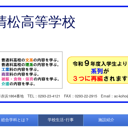
清松高等学校
赤浜1864番地
TEL：0293-23-4121
FAX：0293-22-2915 Emai
l
：ac-koho@t
総合学科とは？
学校生活･行事
施設紹介