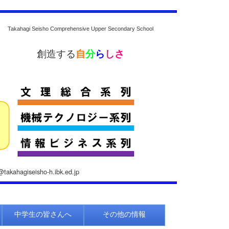
Takahagi Seisho Comprehensive Upper Secondary School
創造する
自
分
ら
し
さ
akahagiseisho-h.ibk.ed.jp
中学生の皆さんへ
その他の情報