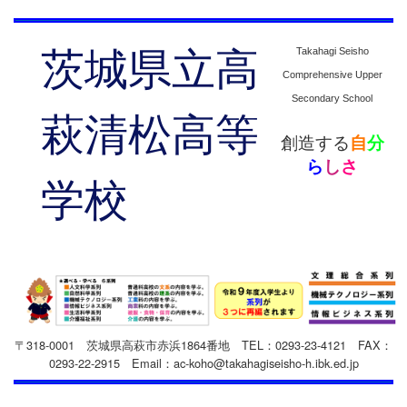
茨城県立高
Takahagi Seisho
Comprehensive Upper
Secondary School
萩清松高等
創造する
自
分
ら
し
さ
学校
〒318-0001
茨城県高萩市赤浜1864番地
TEL：0293-23-4121
FAX：
0293-22-2915 Emai
l
：ac-koho@takahagiseisho-h.ibk.ed.jp