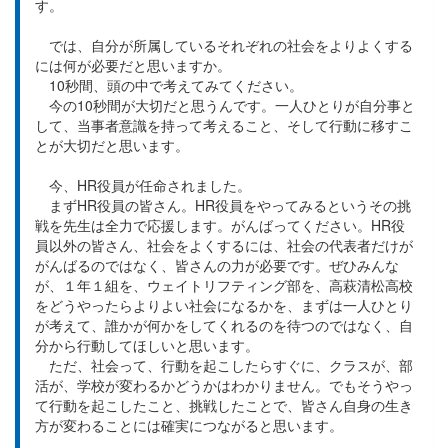
す。
では、自分が所属しているそれぞれの社会をよりよくする
には何が必要だと思いますか。
10秒間、頭の中で考えてみてください。
今の10秒間が大切だと思うんです。一人ひとりが自分事と
して、当事者意識を持って考えること、そして行動に移すこ
とが大切だと思います。
今、HR役員が任命されました。
まずHR役員の皆さん。HR役員をやってみるというその挑
戦を先生は全力で応援します。がんばってください。HR役
員以外の皆さん、社会をよくするには、社会の代表者だけが
がんばるのではなく、皆さんの力が必要です。ぜひみんな
が、１年１組を、ウェイトリフティング部を、高萩清松高校
をどうやったらよりよい社会になるかを、まずは一人ひとり
が考えて、誰かが何かをしてくれるのを待つのではなく、自
分から行動してほしいと思います。
ただ、社会って、行動を起こしたらすぐに、クラスが、部
活が、学校が変わるかどうかはわかりません。でもそうやっ
て行動を起こしたこと、挑戦したことで、皆さん自身の生き
方が変わることには確実につながると思います。