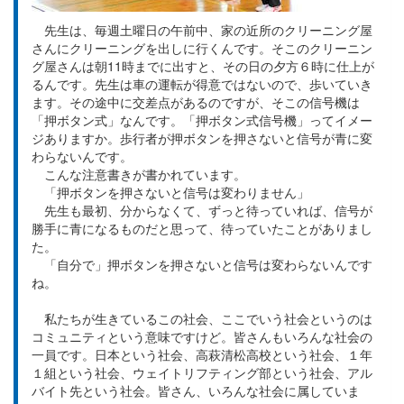
先生は、毎週土曜日の午前中、家の近所のクリーニング屋
さんにクリーニングを出しに行くんです。そこのクリーニン
グ屋さんは朝11時までに出すと、その日の夕方６時に仕上が
るんです。先生は車の運転が得意ではないので、歩いていき
ます。その途中に交差点があるのですが、そこの信号機は
「押ボタン式」なんです。「押ボタン式信号機」ってイメー
ジありますか。歩行者が押ボタンを押さないと信号が青に変
わらないんです。
こんな注意書きが書かれています。
「押ボタンを押さないと信号は変わりません」
先生も最初、分からなくて、ずっと待っていれば、信号が
勝手に青になるものだと思って、待っていたことがありまし
た。
「自分で」押ボタンを押さないと信号は変わらないんです
ね。
私たちが生きているこの社会、ここでいう社会というのは
コミュニティという意味ですけど。皆さんもいろんな社会の
一員です。日本という社会、高萩清松高校という社会、１年
１組という社会、ウェイトリフティング部という社会、アル
バイト先という社会。皆さん、いろんな社会に属していま