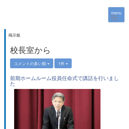
menu
掲示板
校長室から
コメントの多い順
1件
前期ホームルーム役員任命式で講話を行いまし
た