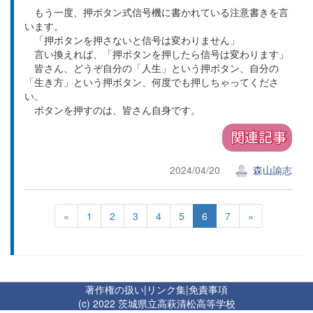
もう一度、押ボタン式信号機に書かれている注意書きを言
います。
「押ボタンを押さないと信号は変わりません」
言い換えれば、「押ボタンを押したら信号は変わります」
皆さん、どうぞ自分の「人生」という押ボタン、自分の
「生き方」という押ボタン、何度でも押しちゃってくださ
い。
ボタンを押すのは、皆さん自身です。
2024/04/20
森山諭志
«
1
2
3
4
5
6
7
»
著作権の扱い
|
リンク集
|
免責事項
(c) 2022 茨城県立高萩清松高等学校